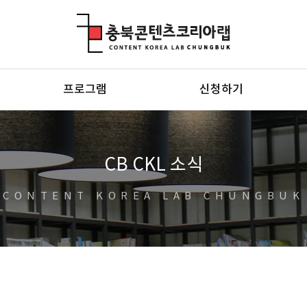
충북콘텐츠코리아랩
프로그램
신청하기
CB CKL 소식
CONTENT KOREA LAB CHUNGBUK