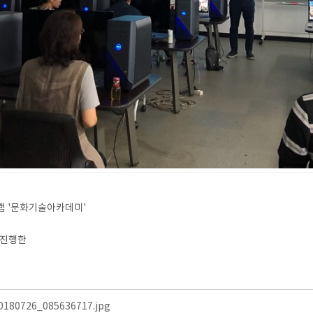
램 '문화기술아카데미'
 진행한
0180726_085636717.jpg