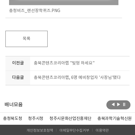
충청비즈_랜선장학퀴즈.PNG
목록
이전글
충북콘텐츠코리아랩 "빛멍 하세요"
다음글
충북콘텐츠코리아랩, 6명 예비창업자 '사장님'됐다
배너모음
충청북도청
청주시청
청주시문화산업진흥재단
충북과학기술혁신원
개인정보보호정책
이메일무단수집거부
이용약관