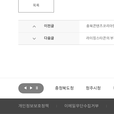
목록
이전글
충북콘텐츠코리아랩
다음글
라이징스타콘의 부활
아랩
문화체육관광부
충청북도청
청주시청
개인정보보호정책
이메일무단수집거부