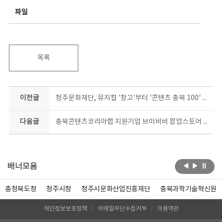
파일
목록
이전글
청주문화재단, 뮤지컬 '창고'부터 '콘텐츠 충북 100' 북콘서트까지
다음글
충북콘텐츠코리아랩 지원기업 브이비비 팝업스토어 현백서 만난다
배너모음
충청북도청
청주시청
청주시문화산업진흥재단
충북과학기술혁신원
개인정보보호정책
이메일무단수집거부
이용약관