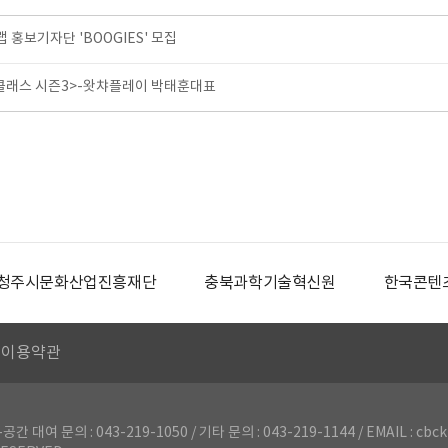
홍보기자단 'BOOGIES' 모집
클래스 시즌3>-왓챠플레이 박태훈대표
청주시문화산업진흥재단
충북과학기술혁신원
한국콘텐
이용약관
의 : 043-219-1050 / 기타 문의 : 043-219-1144 / EMAIL : cbck