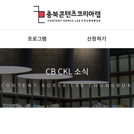
충북콘텐츠코리아랩
프로그램
신청하기
CB CKL 소식
CONTENT KOREA LAB CHUNGBUK