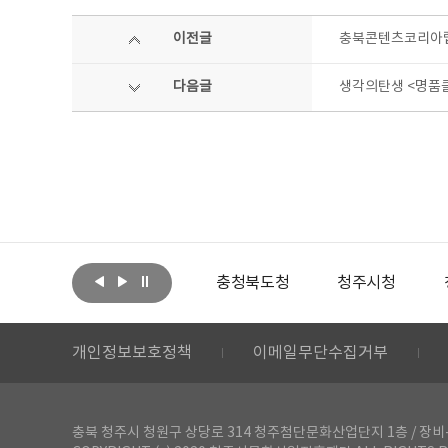
이전글
충북콘텐츠코리아랩 
다음글
생각의탄생 <명품
아랩
문화체육관광부
충청북도청
청주시청
개인정보보호정책
이메일무단수집거부
충북 청주시 청원구 상당로 314 청주첨단문화산업단지 1층 / 장비-공간 대여 문