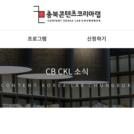
충북콘텐츠코리아랩
프로그램
신청하기
CB CKL 소식
CONTENT KOREA LAB CHUNGBUK