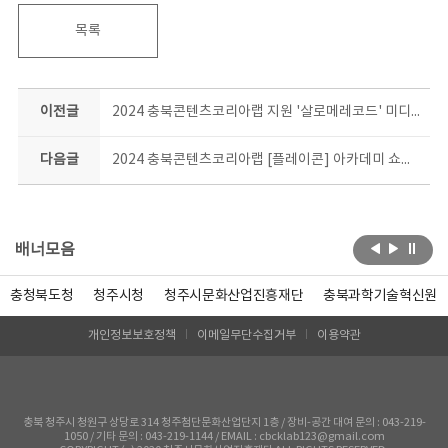
목록
이전글
2024 충북콘텐츠코리아랩 지원 '살로메레코드' 미디어파사드x재즈콘서트 <초정, 당신을 위한 노래> 공연 안내
다음글
2024 충북콘텐츠코리아랩 [플레이콘] 아카데미 쇼케이스 진행 안내
배너모음
충청북도청
청주시청
청주시문화산업진흥재단
충북과학기술혁신원
개인정보보호정책
이메일무단수집거부
이용약관
충북 청주시 청원구 상당로 314 청주첨단문화산업단지 1층 / 장비-공간 대여 문의 : 043-219-
1050 / 기타 문의 : 043-219-1144 / EMAIL : cbcklab123@gmail.com