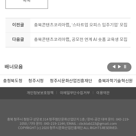
목록
이전글
충북콘텐츠코리아랩, ‘스타트업 오피스 입주기업’ 모집
다음글
충북콘텐츠코리아랩, 공모전 연계 AI 숏폼 교육생 모집
배너모음
충청북도청
청주시청
청주시문화산업진흥재단
충북과학기술혁신원
개인정보보호정책
이메일무단수집거부
이용약관
충북 청주시 청원구 상당로 314 청주첨단문화산업단지 1층 / 장비-공간 대여 문의 : 043-219-
1050 / 기타 문의 : 043-219-1144 / EMAIL : cbcklab123@gmail.com
COPYRIGHT (c) 2020 청주시문화산업진흥재단 ALL RIGHTS RESERVED.