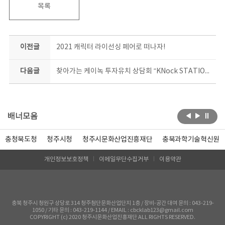
목록
이전글
2021 캐릭터 라이선싱 페어로 떠나자!
다음글
찾아가는 케이녹 투자유치 상담회 “KNock STATION X 충북 : 에듀테크" 현장!
배너모음
충청북도청
청주시청
청주시문화산업진흥재단
충북과학기술혁신원
개인정보보호정책
이메일무단수집거부
이용약관
충북 청주시 청원구 상당로 314 청주첨단문화산업단지 1층 / 장비-공간 대여 문의 : 043-219-
1050 / 기타 문의 : 043-219-1144 / EMAIL : cbcklab123@gmail.com
COPYRIGHT (c) 2020 청주시문화산업진흥재단 ALL RIGHTS RESERVED.