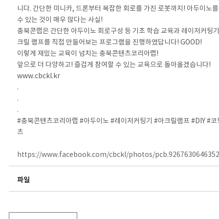
니다. 간단한 미니카, 드론부터 복잡한 회로를 가진 로봇까지! 아두이노를
수 있는 것이 매우 많다는 사실!
충북콘랩은 간단한 아두이노 회로구성 등 기초 학습 교육과 레이저커팅기
크릴 램프를 직접 만들어보는 프로그램을 진행하였답니다! GOOD!
이렇게 재밌는 교육이 넘치는 충북콘텐츠코리아랩!
앞으로 더 다양하고! 즐겁게 참여할 수 있는 교육으로 돌아올겠습니다!
www.cbckl.kr
.
.
.
#충북콘텐츠코리아랩 #아두이노 #레이저커팅기 #아크릴램프 #DIY #코
츠
https://www.facebook.com/cbckl/photos/pcb.926763064635
파일