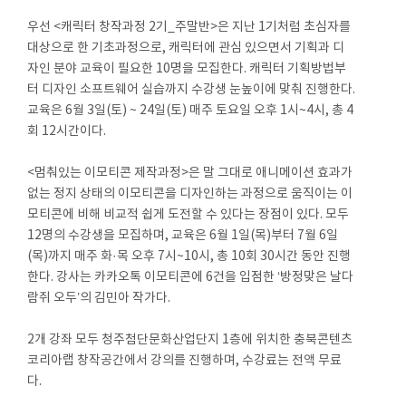
우선 <캐릭터 창작과정 2기_주말반>은 지난 1기처럼 초심자를
대상으로 한 기초과정으로, 캐릭터에 관심 있으면서 기획과 디
자인 분야 교육이 필요한 10명을 모집한다. 캐릭터 기획방법부
터 디자인 소프트웨어 실습까지 수강생 눈높이에 맞춰 진행한다.
교육은 6월 3일(토) ~ 24일(토) 매주 토요일 오후 1시~4시, 총 4
회 12시간이다.
<멈춰있는 이모티콘 제작과정>은 말 그대로 애니메이션 효과가
없는 정지 상태의 이모티콘을 디자인하는 과정으로 움직이는 이
모티콘에 비해 비교적 쉽게 도전할 수 있다는 장점이 있다. 모두
12명의 수강생을 모집하며, 교육은 6월 1일(목)부터 7월 6일
(목)까지 매주 화·목 오후 7시~10시, 총 10회 30시간 동안 진행
한다. 강사는 카카오톡 이모티콘에 6건을 입점한 ‘방정맞은 날다
람쥐 오두’의 김민아 작가다.
2개 강좌 모두 청주첨단문화산업단지 1층에 위치한 충북콘텐츠
코리아랩 창작공간에서 강의를 진행하며, 수강료는 전액 무료
다.