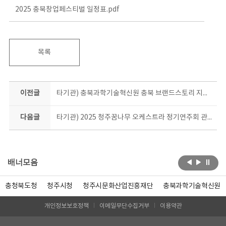
2025 충북창업페스티벌 일정표.pdf
목록
이전글
타기관) 충북과학기술혁신원 충북 브랜드스토리 지역특화콘텐츠 마케팅지원사업 2차 모집 공고
다음글
타기관) 2025 청주꿈나무 오케스트라 정기연주회 관람 신청 모집
배너모음
충청북도청
청주시청
청주시문화산업진흥재단
충북과학기술혁신원
개인정보보호정책
이메일무단수집거부
이용약관