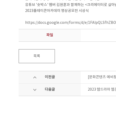
유튜브 '숏박스' 멤버 김원훈과 함께하는 <크리에이터로 살
2023플레이콘아카데미 영상공모전 시상식
https://docs.google.com/forms/d/e/1FAIpQLSf
파일
목록
이전글
[문화콘텐츠 예비창
다음글
2023 웹드라마 