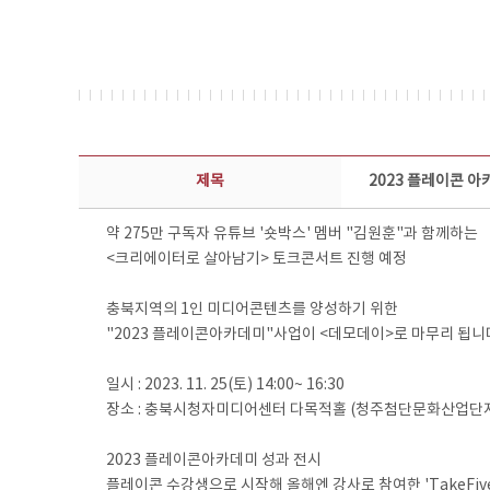
콘텐츠이슈 상세보기 - 제목, 담당부서, 담당자, 담당연락처, 내용, 첨부파일 정보 제공
제목
2023 플레이콘 
약 275만 구독자 유튜브 '숏박스' 멤버 "김원훈"과 함께하는
<크리에이터로 살아남기> 토크콘서트 진행 예정
충북지역의 1인 미디어콘텐츠를 양성하기 위한
"2023 플레이콘아카데미"사업이 <데모데이>로 마무리 됩니
일시 : 2023. 11. 25(토) 14:00~ 16:30
장소 : 충북시청자미디어센터 다목적홀 (청주첨단문화산업단지
2023 플레이콘아카데미 성과 전시
플레이콘 수강생으로 시작해 올해엔 강사로 참여한 'TakeFive 