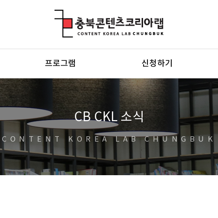
충북콘텐츠코리아랩
프로그램
신청하기
CB CKL 소식
CONTENT KOREA LAB CHUNGBUK