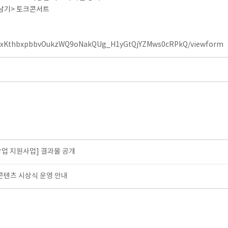
아남기> 토크콘서트
hZBOxKthbxpbbvOukzWQ9oNakQUg_H1yGtQjYZMws0cRPkQ/viewform
업 지원사업] 결과물 공개
웹콘텐츠 시상식 운영 안내