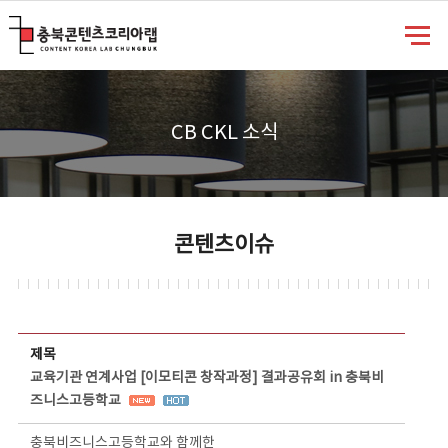
충북콘텐츠코리아랩
CB CKL 소식
콘텐츠이슈
콘텐츠이슈 상세보기 - 제목, 담당부서, 담당자, 담당연락처, 내용, 첨부파일 정보 제공
제목
교육기관 연계사업 [이모티콘 창작과정] 결과공유회 in 충북비
즈니스고등학교
충북비즈니스고등학교와 함께한