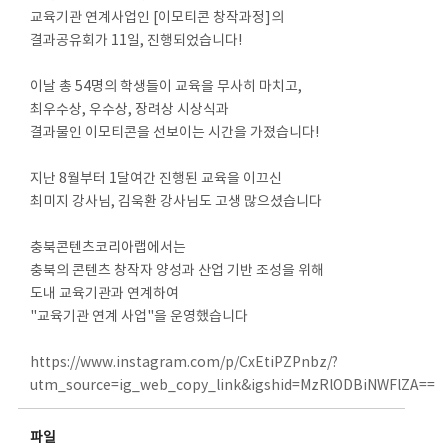
교육기관 연계사업인 [이모티콘 창작과정]의
결과공유회가 11일, 진행되었습니다!
이날 총 54명의 학생들이 교육을 무사히 마치고,
최우수상, 우수상, 장려상 시상식과
결과물인 이모티콘을 선보이는 시간을 가졌습니다!
지난 8월부터 1달여간 진행된 교육을 이끄신
최미지 강사님, 김욱환 강사님도 고생 많으셨습니다
충북콘텐츠코리아랩에서는
충북의 콘텐츠 창작자 양성과 산업 기반 조성을 위해
도내 교육기관과 연계하여
"교육기관 연계 사업"을 운영했습니다
https://www.instagram.com/p/CxEtiPZPnbz/?
utm_source=ig_web_copy_link&igshid=MzRlODBiNWFlZA==
파일