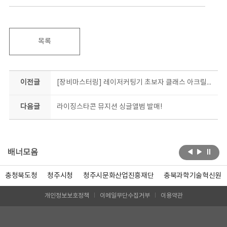
목록
이전글
[장비마스터링] 레이저커팅기 초보자 클래스 아크릴키링 제작 체험 현장!
다음글
라이징스타콘 뮤지션 싱글앨범 발매!
배너모음
충청북도청
청주시청
청주시문화산업진흥재단
충북과학기술혁신원
개인정보보호정책
이메일무단수집거부
이용약관