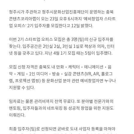
청주시가 주관하고 청주시문화산업진흥재단이 운영하는 충북
콘텐츠코리아랩이 오는 23일 오후 6시까지 ‘예비창업자 스타트
업 오피스’ 2기 입주자를 모집한다고 12일 밝혔다.
이번 2기 스타트업 오피스 모집은 총 3명(팀)의 신규 입주자를
찾는다. 입주공간은 2인실 2실, 3인실 1실로 책상과 의자, 인터
넷 등을 갖추고 있다. 지난 4월 1기 모집 때는 5팀이 입주했다.
모집 신청 자격은 충북도 내 만화‧캐릭터‧애니메이션‧음
악‧게임‧1인 미디어‧방송‧실감 콘텐츠(VR, AR, 홀로그
램, 프로젝션 맵핑) 등 문화산업 분야 관련 예비창업자면 누구나
지원할 수 있다.
임차료는 물론 관리비까지 전액 무료다. 또 분야별 전문가와의
멘토링, 입주자들과의 네트워킹 등 성공적 창업을 위한 지원도
이뤄진다.
최종 입주자(팀)로 선정되면 곧바로 도내 사업자 등록을 마쳐야