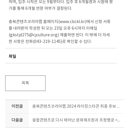
하며, 입주 시작은 오는 9월부터다. 입주 후 6개월경과 시점에 평
가를 통해 6개월 연장 여부가 결정된다.
충북콘텐츠코리아랩 홈페이지(www.cbckl.kr)에서 신청 서류
를 내려받아 작성한 뒤 오는 23일 오후 6시까지 이메일
(gkstjd275@cjculture.org) 제출하면 된다. 이 밖에 더 자세
한 사항은 전화(043-219-1145)로 확인할 수 있다.
파일
목록
이전글
충북콘텐츠코리아랩 2024 라이징스타콘 최종 후보 TOP5! 슈퍼주니어 등과 호흡맞춘 유명 프로듀서와 공동작업 돌입
다음글
융합콘텐츠로 다시 태어난 문화제조창과 초정행궁 <창고>&<초정, 당신을 위한 노래> 막 오른다