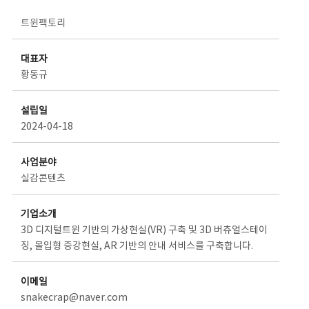
스타트업 기업소개 상세보기 - 제목, 담당부서, 담당자, 담당연락처, 내용, 첨부파일 정보 제공
트윈팩토리
대표자
황동규
설립일
2024-04-18
사업분야
실감콘텐츠
기업소개
3D 디지털트윈 기반의 가상현실(VR) 구축 및 3D 버츄얼스테이
징, 몰입형 증강현실, AR 기반의 안내 서비스를 구축합니다.
이메일
snakecrap@naver.com