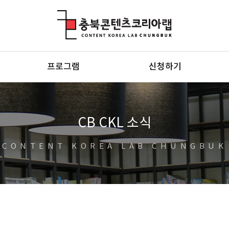
충북콘텐츠코리아랩
프로그램
신청하기
CB CKL 소식
CONTENT KOREA LAB CHUNGBUK