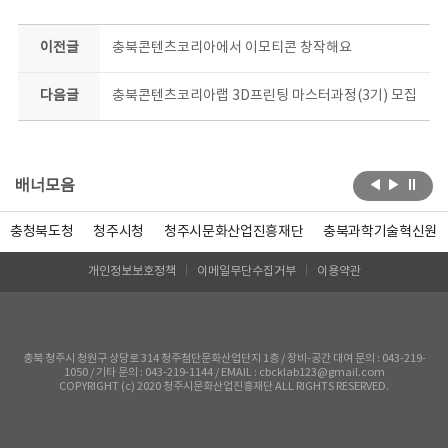
이전글
충북콘텐츠코리아에서 이모티콘 창작해요
다음글
충북콘텐츠코리아랩 3D프린팅 마스터과정(3기) 모집
배너모음
충청북도청
청주시청
청주시문화산업진흥재단
충북과학기술혁신원
개인정보보호정책
이메일무단수집거부
이용약관
충북 청주시 청원구 상당로 314 청주첨단문화산업단지 1층 / 장비-공간 대여 문의 : 043-219-
1050 / 기타 문의 : 043-219-1144 / EMAIL : cbcklab123@gmail.com
COPYRIGHT (c) 2020 청주시문화산업진흥재단 ALL RIGHTS RESERVED.