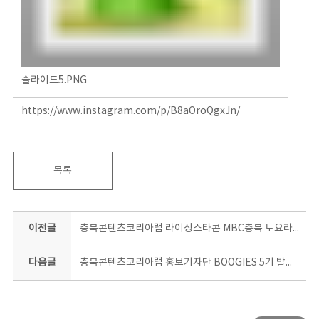
슬라이드5.PNG
https://www.instagram.com/p/B8aOroQgxJn/
목록
이전글
충북콘텐츠코리아랩 라이징스타콘 MBC충북 토요라디오 출연_많은 청각 바랍니다:)
다음글
충북콘텐츠코리아랩 홍보기자단 BOOGIES 5기 발대식