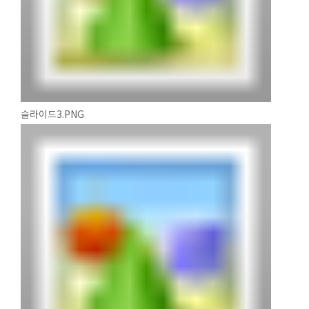
슬라이드3.PNG