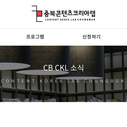
충북콘텐츠코리아랩
프로그램
신청하기
CB CKL 소식
CONTENT KOREA LAB CHUNGBUK