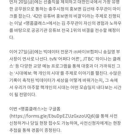
먼저 20일(금)에는 선출직을 제외하고 대한민국에서 가장 유명
한 공무원으로 통하는 충주시청의 홍보맨 김선태 주무관이 마이
크를 잡는다. ‘42만 유튜버 홍보맨의 비결’이라는 주제로 진행되
는 이날 <명품클래스>에서는 김 주무관이 자신의 경험과 노하우
를 바탕으로 공공기관 유튜브 전국 1위의 비결을 전수할 예정이
다.
이어 27일(금)에는 빅데이터 전문가 ㈜바이브컴퍼니 송길영 부
사장이 연사로 나선다. tvN ‘어쩌다 어른’, JTBC ‘차이나는 클래
스’ 등 다양한 교양 예능 프로그램을 통해 대중과 더 가까워진 그
는 ‘시대예보: 핵 개인의 시대’를 주제로 이야기를 펼친다. 수많은
기록이 축적된 빅데이터가 세상을 어떻게 바꿔가는지, 그 속에
서 우리가 마주할 핵개인의 시대는 어떤 모습일지 내다보는 시간
이 될 전망이다.
이번 <명품클래스>는 구글폼
(https://forms.gle/EbuDpEZUzGxzoUQj6)을 통해 사전
신청하거나 당일 현장 접수도 가능하며, 사전신청자에게는 현장
추첨을 통해 경품이 증정된다.