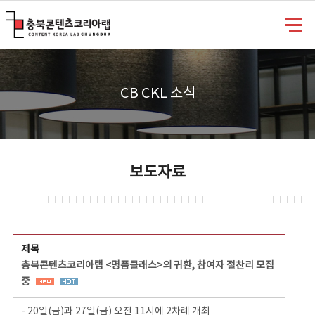
충북콘텐츠코리아랩
CB CKL 소식
보도자료
보도자료 상세보기 - 제목, 담당부서, 담당자, 담당연락처, 내용, 첨부파일 정보 제공
제목
충북콘텐츠코리아랩 <명품클래스>의 귀환, 참여자 절찬리 모집
중
- 20일(금)과 27일(금) 오전 11시에 2차례 개최