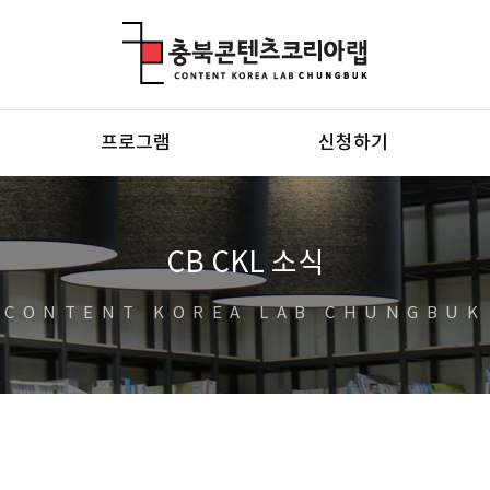
충북콘텐츠코리아랩
프로그램
신청하기
CB CKL 소식
CONTENT KOREA LAB CHUNGBUK