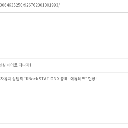
63064635250/926762301301993/
선싱 페어로 떠나자!
유치 상담회 “KNock STATION X 충북 : 에듀테크" 현장!