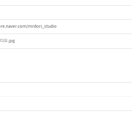
ore.naver.com/mrdori_studio
오.jpg