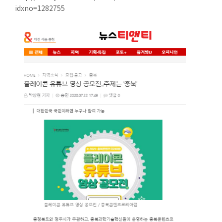
idxno=1282755