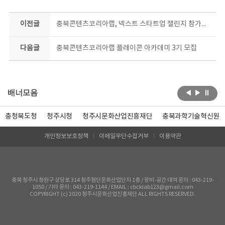
이전글
충북콘텐츠코리아랩, 넥스트 스타트업 챌린지 참가자 모집
다음글
충북콘텐츠코리아랩 플레이콘 아카데미 3기 모집
배너모음
충청북도청
청주시청
청주시문화산업진흥재단
충북과학기술혁신원
개인정보보호정책
이메일무단수집거부
이용약관
충북 청주시 청원구 상당로 314 청주첨단문화산업단지 1층 / 장비-공간 대여 문의 : 043-219-
1050 / 기타 문의 : 043-219-1144 / EMAIL : cbcklab123@gmail.com
COPYRIGHT (c) 2020 청주시문화산업진흥재단 ALL RIGHTS RESERVED.