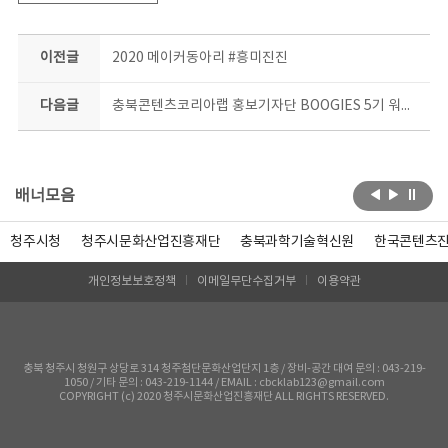
이전글
2020 메이커동아리 #흥미진진
다음글
충북콘텐츠코리아랩 홍보기자단 BOOGIES 5기 워크숍
배너모음
청주시청
청주시문화산업진흥재단
충북과학기술혁신원
한국콘텐츠
개인정보보호정책
이메일무단수집거부
이용약관
충북 청주시 청원구 상당로 314 청주첨단문화산업단지 1층 / 장비-공간 대여 문의 : 043-219-
1050 / 기타 문의 : 043-219-1144 / EMAIL : cbcklab123@gmail.com
COPYRIGHT (c) 2020 청주시문화산업진흥재단 ALL RIGHTS RESERVED.