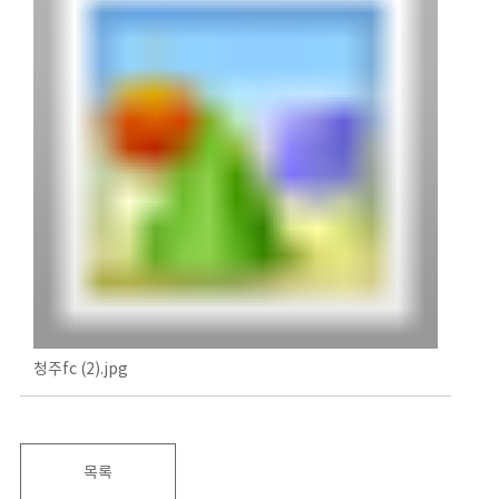
청주fc (2).jpg
목록