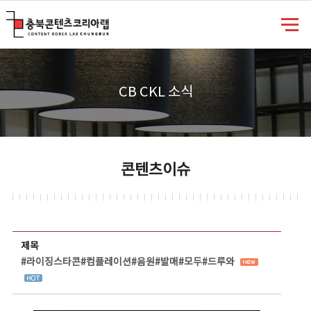
충북콘텐츠코리아랩
CB CKL 소식
콘텐츠이슈
콘텐츠이슈 상세보기 - 제목, 담당부서, 담당자, 담당연락처, 내용, 첨부파일 정보 제공
제목
#라이징스타콘#컴플레이션#음원#발매#모두#드루와