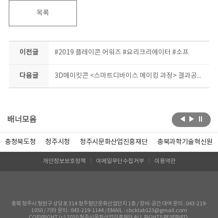
목록
이전글
#2019 플레이콘 어워즈 #요리크리에이터 #소프
다음글
3D메이킷콘 <스마트디바이스 메이킹 과정> 결과공유회
배너모음
충청북도청
청주시청
청주시문화산업진흥재단
충북과학기술혁신원
개인정보보호정책
이메일무단수집거부
이용약관
충북 청주시 청원구 상당로 314 청주첨단문화산업단지 1층 / 장비-공간 대여 문의 : 043-219-
1050 / 기타 문의 : 043-219-1144 / EMAIL : cbcklab123@gmail.com
COPYRIGHT (c) 2020 청주시문화산업진흥재단 ALL RIGHTS RESERVED.