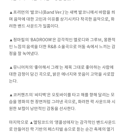
▲프리먼의 ‘발코니(Band Ver.)’는 새벽 발코니에서 바람을 쐬
며 음악에 대한 고민과 이유를 상기시키다 작곡한 음악으로, 화
려한 밴드 사운드가 일품이다.
▲정마필의 ‘BADROOM’은 감각적인 멜로디와 그루브, 몽환적
인 느낌의 음색을 더한 R&B 소울곡으로 어둠 속에서 느끼는 감
정을 잘 녹여냈다.
▲뮤니어처의 ‘좋아해서 그래’는 제목 그대로 좋아하는 사람에
대한 감정이 담긴 곡으로, 밝은 에너지와 웃음이 고막을 사로잡
는다.
▲코커핸즈의 ‘씨티백’은 오토바이를 타고 해를 향해 달리는 모
습을 영화의 한 장면처럼 그려낸 곡으로, 화려한 락 사운드와 시
원한 보컬이 낭만적인 감동을 선사한다.
마지막으로 ▲멜팅코드의 ‘앵콜성애자’는 감각적인 밴드사운드
로 만들어진 락 기반의 페스티벌 송으로 듣는 순간 축제의 열기