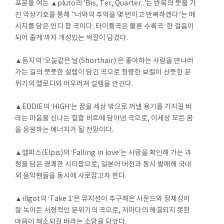
포문을 여는 ▲pluto의 'Bis, Ter, Quarter..'는 반복의 뜻을 가
진 악상기호를 통해 "너와의 추억을 몇 번이고 반복하겠다”는 메
시지를 담은 인디 팝 곡이다. 타이틀곡은 물론 수록곡 ‘한 걸음이
되어 줄게’까지 개성있는 색깔이 담겼다.
▲듬지의 ‘오늘같은 날(Shorthair)’은 좋아하는 사람을 만나러
가는 길의 풋풋한 설렘이 담긴 곡으로 청량한 보컬이 산뜻한 분
위기의 멜로디와 어우러져 설렘을 안긴다.
▲EDDIE의 ‘HIGH’는 꿈을 세상 밖으로 꺼낼 용기를 가지길 바
라는 마음을 신나는 힙합 비트에 담아낸 곡으로, 이세상 모든 꿈
을 응원하는 에너지가 될 전망이다.
▲엘피스(Elpis)의 ‘Falling in love’는 사랑을 확인해 가는 과
정을 담은 경쾌한 시티팝으로, 일본어 버전과 동시 발매해 국내
외 음악팬들을 동시에 사로잡고자 한다.
▲illgot의 ‘Take 1’은 뮤지션이 추구해온 사운드와 정체성이
잘 녹아든 서정적인 분위기의 곡으로, 저마다의 해결되지 못한
마음이 해소되길 바라는 소망을 담았다.