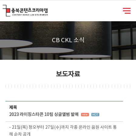
충북콘텐츠코리아랩
CB CKL 소식
보도자료
보도자료 상세보기 - 제목, 담당부서, 담당자, 담당연락처, 내용, 첨부파일 정보 제공
제목
2023 라이징스타콘 10팀 싱글앨범 발매
- 21일(목) 정오부터 27일(수)까지 각종 온라인 음원 사이트 통
해 순차 공개