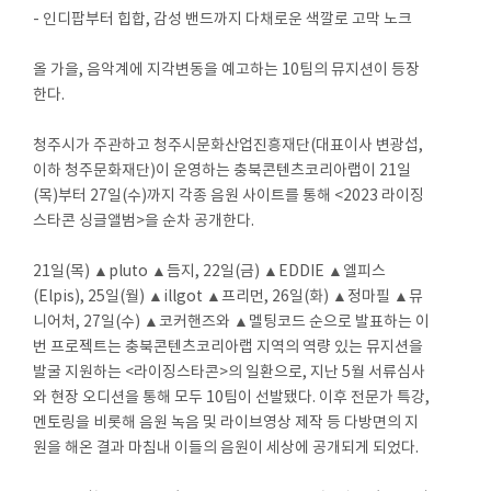
- 인디팝부터 힙합, 감성 밴드까지 다채로운 색깔로 고막 노크
올 가을, 음악계에 지각변동을 예고하는 10팀의 뮤지션이 등장
한다.
청주시가 주관하고 청주시문화산업진흥재단(대표이사 변광섭,
이하 청주문화재단)이 운영하는 충북콘텐츠코리아랩이 21일
(목)부터 27일(수)까지 각종 음원 사이트를 통해 <2023 라이징
스타콘 싱글앨범>을 순차 공개한다.
21일(목) ▲pluto ▲듬지, 22일(금) ▲EDDIE ▲엘피스
(Elpis), 25일(월) ▲illgot ▲프리먼, 26일(화) ▲정마필 ▲뮤
니어처, 27일(수) ▲코커핸즈와 ▲멜팅코드 순으로 발표하는 이
번 프로젝트는 충북콘텐츠코리아랩 지역의 역량 있는 뮤지션을
발굴 지원하는 <라이징스타콘>의 일환으로, 지난 5월 서류심사
와 현장 오디션을 통해 모두 10팀이 선발됐다. 이후 전문가 특강,
멘토링을 비롯해 음원 녹음 및 라이브영상 제작 등 다방면의 지
원을 해온 결과 마침내 이들의 음원이 세상에 공개되게 되었다.