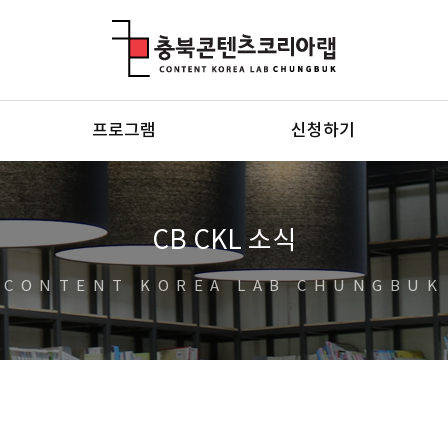
충북콘텐츠코리아랩
프로그램
신청하기
CB CKL 소식
CONTENT KOREA LAB CHUNGBUK