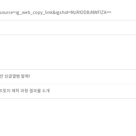
_source=ig_web_copy_link&igshid=MzRlODBiNWFlZA==
션 싱글앨범 발매!
트토이 제작 과정 결과물 소개