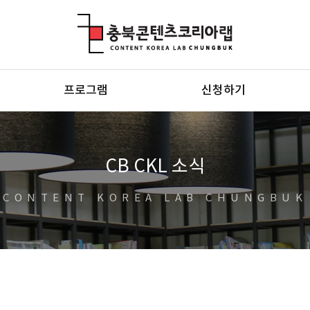
충북콘텐츠코리아랩
프로그램
신청하기
CB CKL 소식
CONTENT KOREA LAB CHUNGBUK