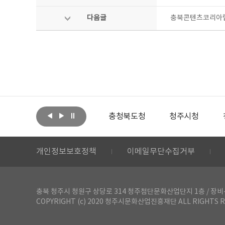
다음글
충북콘텐츠코리아랩 
아랩
문화체육관광부
충청북도청
청주시청
개인정보보호정책
이메일무단수집거부
충북 청주시 청원구 상당로 314 청주첨단문화산업단지 1층 / 장비-공간 대여 문
COPYRIGHT (c) 2020 청주시문화산업진흥재단 ALL RIGHTS R