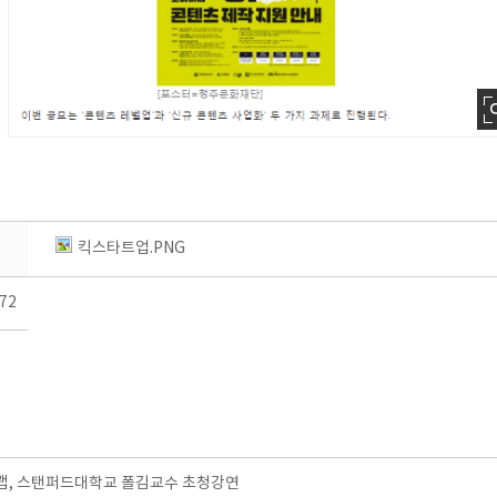
킥스타트업.PNG
72
, 스탠퍼드대학교 폴김교수 초청강연