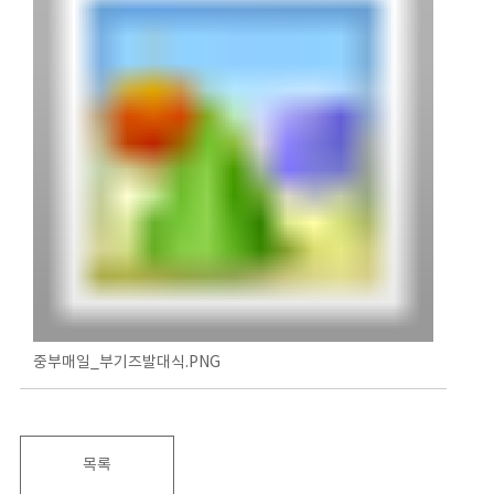
중부매일_부기즈발대식.PNG
목록