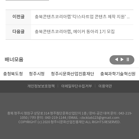
이전글
충북콘텐츠코리아랩'킥!스타트업 콘텐츠 제작 지원' 스타트
다음글
충북콘텐츠코리아랩, 메이커 동아리 1기 모집
배너모음
충청북도청
청주시청
청주시문화산업진흥재단
충북과학기술혁신원
개인정보보호정책
이메일무단수집거부
이용약관
충북 청주시 청원구 상당로 314 청주첨단문화산업단지 1층 / 장비-공간 대여 문의 : 043-219-
1050 / 기타 문의 : 043-219-1144 / EMAIL : cbcklab123@gmail.com
COPYRIGHT (c) 2020 청주시문화산업진흥재단 ALL RIGHTS RESERVED.