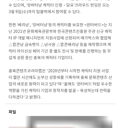
수 있으며, ‘앙버터냥 캐릭터 인형‧담요’크라우드 펀딩은 오는
3월 9일(수)까지 텀블벅에서 참여할 수 있다.
한편 ‘베리냥’, ‘앙버터냥’등의 캐릭터를 보유한 <윈터버드>는 지
난 2021년 문화체육관광부와 한국콘텐츠진흥원 주관 신규 캐릭
터 IP 개발 매니지먼트 지원사업에 선정되어 메가박스와 협업해
△팝콘냥 금속뱃지 △냥사원 △팝콘베리냥 등을 제작했으며 캐
릭터 라이선싱 페어 기간 중 별도 전시 및 판매를 진행하는 등 무
섭게 성장 중인 충북의 캐릭터 기업이다.
충북콘텐츠코리아랩은 “2020년부터 시작한 캐릭터 지원 사업
이 짧은 시간에도 눈부신 성장세를 기록하며 충북 문화콘텐츠 산
업의 새로운 동력이 되고 있다”며 “올해도 ‘윈터버드’처럼 우수한
역량을 가진 캐릭터 기업과 창작자를 발굴‧육성하는데 전력을
다하겠다”고 밝혔다.
파일