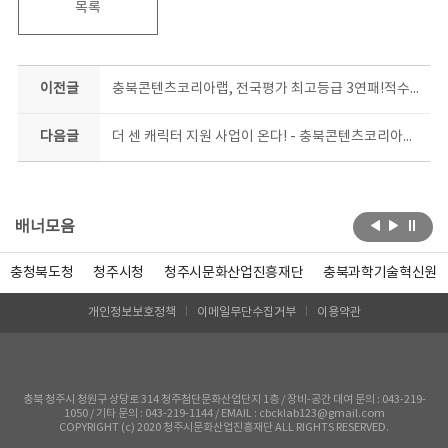
목록
이전글
충북콘텐츠코리아랩, 전국평가 최고등급 3연패!적수가 없다
다음글
더 센 캐릭터 지원 사업이 온다! - 충북콘텐츠코리아랩, 상품화 지원 사업 시동 -
배너모음
충청북도청
청주시청
청주시문화산업진흥재단
충북과학기술혁신원
개인정보보호정책
이메일무단수집거부
이용약관
충북 청주시 청원구 상당로 314 청주첨단문화산업단지 1층 / 장비-공간 대여 문의 : 043-219-
1050 / 기타 문의 : 043-219-1144 / EMAIL : cbcklab123@gmail.com
COPYRIGHT (c) 2020 청주시문화산업진흥재단 ALL RIGHTS RESERVED.