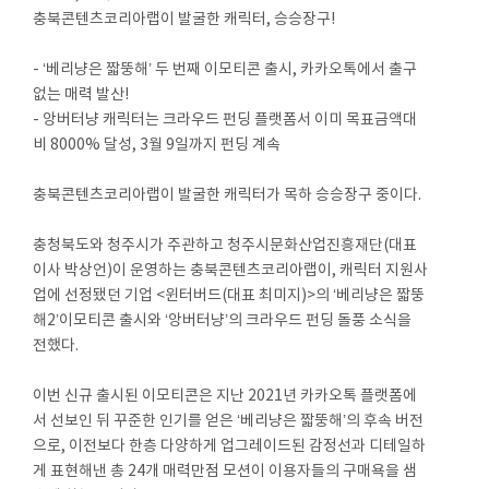
충북콘텐츠코리아랩이 발굴한 캐릭터, 승승장구!
- ‘베리냥은 짧뚱해’ 두 번째 이모티콘 출시, 카카오톡에서 출구
없는 매력 발산!
- 앙버터냥 캐릭터는 크라우드 펀딩 플랫폼서 이미 목표금액대
비 8000% 달성, 3월 9일까지 펀딩 계속
충북콘텐츠코리아랩이 발굴한 캐릭터가 목하 승승장구 중이다.
충청북도와 청주시가 주관하고 청주시문화산업진흥재단(대표
이사 박상언)이 운영하는 충북콘텐츠코리아랩이, 캐릭터 지원사
업에 선정됐던 기업 <윈터버드(대표 최미지)>의 ‘베리냥은 짧뚱
해2’이모티콘 출시와 ‘앙버터냥’의 크라우드 펀딩 돌풍 소식을
전했다.
이번 신규 출시된 이모티콘은 지난 2021년 카카오톡 플랫폼에
서 선보인 뒤 꾸준한 인기를 얻은 ‘베리냥은 짧뚱해’의 후속 버전
으로, 이전보다 한층 다양하게 업그레이드된 감정선과 디테일하
게 표현해낸 총 24개 매력만점 모션이 이용자들의 구매욕을 샘