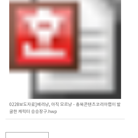
0228보도자료]베리냥, 아직 모르냥 - 충북콘텐츠코리아랩이 발
굴한 캐릭터 승승장구.hwp