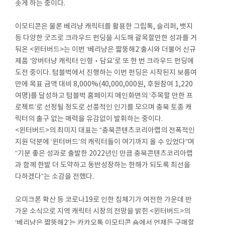
솟게 하는 중이다.
이모티콘은 물론 베리냥 캐릭터를 활용한 그립톡, 슬리퍼, 뱃지
등 다양한 굿즈로 크라우드 펀딩을 시도해 괄목할만한 성과를 거
둬온 <윈터버드>는 이번 ‘베리냥은 짧뚱해2’출시와 더불어 신규
제품 ‘앙버터냥 캐릭터 인형‧담요’로 또 한 번 크라우드 펀딩에
도전 중이다. 텀블벅에서 진행하는 이번 펀딩은 시작된지 보름여
만에 목표 금액 대비 8,000%(40,000,000원, 후원참여 1,220
여명)를 달성하고 텀블벅 홈페이지 메인화면의 ‘주목할 만한 프
로젝트’로 선정될 정도로 선풍적인 인기를 모으며 충북 토종 캐
릭터의 출구 없는 매력을 유감없이 발휘하는 중이다.
<윈터버드>의 최미지 대표는 “충북콘텐츠코리아랩의 전폭적인
지원 덕분에 ‘윈터버드’의 캐릭터들이 여기까지 올 수 있었다”며
“기분 좋은 성과로 출발한 2022년인 만큼 충북콘텐츠코리아랩
과 함께 한발 더 도약하고 동반성장하는 한해가 되도록 최선을
다하겠다”는 소감을 전했다.
오미크론 확산 등 코로나19로 인한 침체기가 여전한 가운데 반
가운 소식으로 지역 캐릭터 시장의 전망을 밝힌 <윈터버드>의
‘베리냥은 짧뚱해2’는 카카오톡 이모티콘 숍에서 언제든 구매할