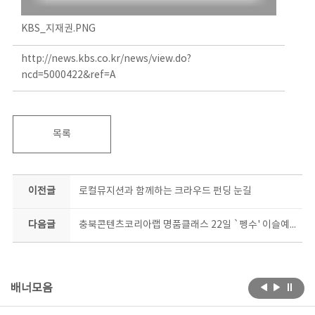
KBS_지재권.PNG
http://news.kbs.co.kr/news/view.do?
ncd=5000422&ref=A
목록
이전글
로컬뮤지션과 함께하는 크라우드 펀딩 눈길
다음글
충북콘텐츠코리아랩 명품클래스 22일 `펭수' 이슬예나 PD 등 특강
배너모음