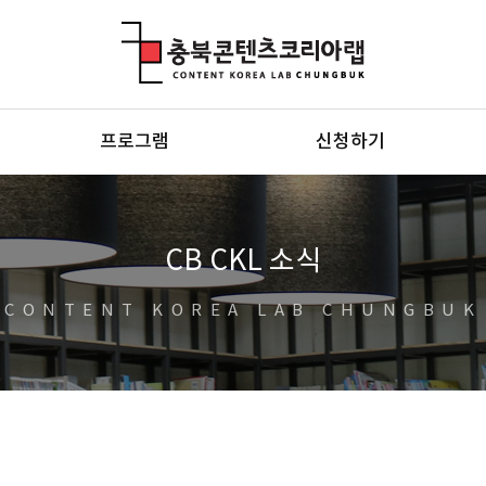
충북콘텐츠코리아랩
프로그램
신청하기
CB CKL 소식
CONTENT KOREA LAB CHUNGBUK