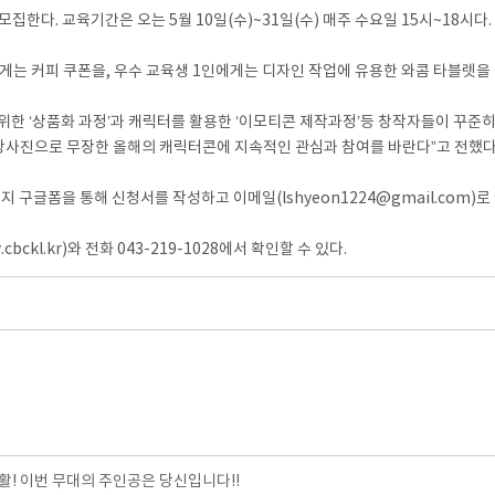
한다. 교육기간은 오는 5월 10일(수)~31일(수) 매주 수요일 15시~18시다.
게는 커피 쿠폰을, 우수 교육생 1인에게는 디자인 작업에 유용한 와콤 타블렛을
한 ‘상품화 과정’과 캐릭터를 활용한 ‘이모티콘 제작과정’등 창작자들이 꾸준히
강사진으로 무장한 올해의 캐릭터콘에 지속적인 관심과 참여를 바란다”고 전했다
지 구글폼을 통해 신청서를 작성하고 이메일(lshyeon1224@gmail.com)
l.kr)와 전화 043-219-1028에서 확인할 수 있다.
! 이번 무대의 주인공은 당신입니다!!