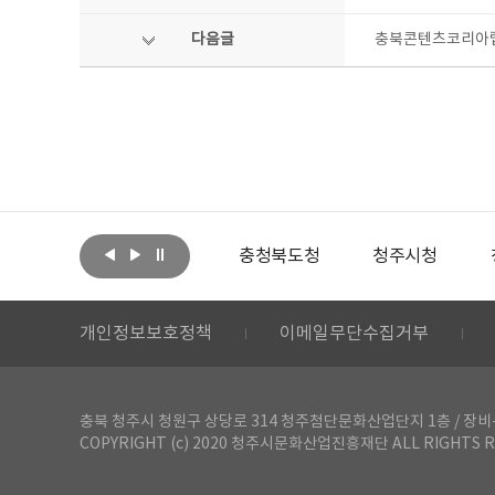
다음글
충북콘텐츠코리아랩
아랩
문화체육관광부
충청북도청
청주시청
개인정보보호정책
이메일무단수집거부
충북 청주시 청원구 상당로 314 청주첨단문화산업단지 1층 / 장비-공간 대여 문
COPYRIGHT (c) 2020 청주시문화산업진흥재단 ALL RIGHTS R