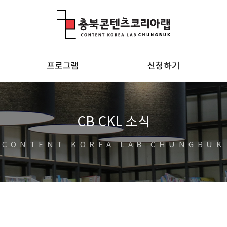
충북콘텐츠코리아랩
프로그램
신청하기
CB CKL 소식
CONTENT KOREA LAB CHUNGBUK