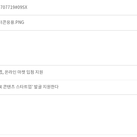
o=707719#09SX
콘응용.PNG
 온라인 마켓 입점 지원
충북 콘텐츠 스타트업' 발굴 지원한다