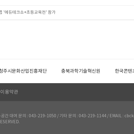
 '에듀테크쇼+초등교육전' 참가
청주시문화산업진흥재단
충북과학기술혁신원
한국콘텐
이용약관
의 : 043-219-1050 / 기타 문의 : 043-219-1144 / EMAIL : cbck
ESERVED.