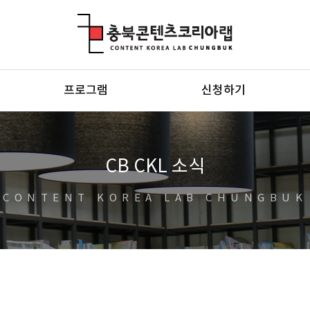
충북콘텐츠코리아랩
프로그램
신청하기
CB CKL 소식
CONTENT KOREA LAB CHUNGBUK