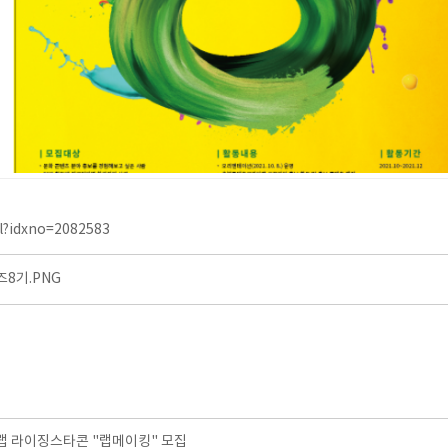
ml?idxno=2082583
8기.PNG
 라이징스타콘 "랩메이킹" 모집