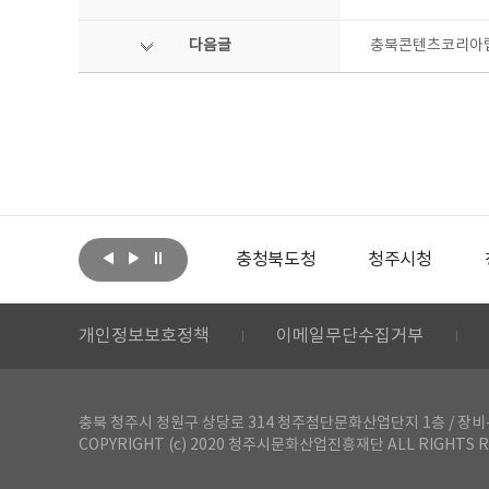
다음글
충북콘텐츠코리아랩
아랩
문화체육관광부
충청북도청
청주시청
개인정보보호정책
이메일무단수집거부
충북 청주시 청원구 상당로 314 청주첨단문화산업단지 1층 / 장비-공간 대여 문
COPYRIGHT (c) 2020 청주시문화산업진흥재단 ALL RIGHTS R