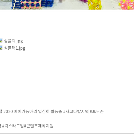
심플럭.jpg
심플럭1.jpg
2020 메이커동아리 열심히 활동중 #사고다발지역 #포토존
 것 #킥스타트업#콘텐츠제작지원