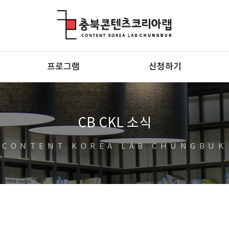
충북콘텐츠코리아랩
프로그램
신청하기
CB CKL 소식
CONTENT KOREA LAB CHUNGBUK