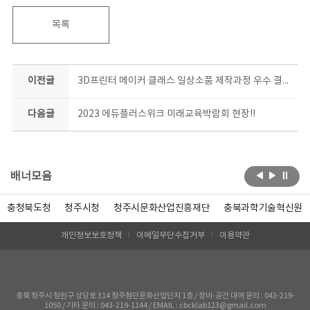
목록
이전글
3D프린터 메이커 클래스 일상소품 제작과정 우수 결과물 공개!
다음글
2023 에듀플러스위크 미래교육박람회 현장!!
배너모음
충청북도청
청주시청
청주시문화산업진흥재단
충북과학기술혁신원
개인정보보호정책
이메일무단수집거부
이용약관
충북 청주시 청원구 상당로 314 청주첨단문화산업단지 1층 / 장비-공간 대여 문의 : 043-219-
1050 / 기타 문의 : 043-219-1144 / EMAIL : cbcklab123@gmail.com