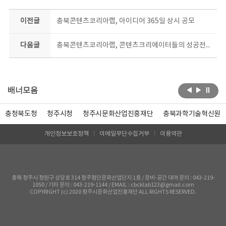
이전글
충북콘텐츠코리아랩, 아이디어 365일 상시 공모
다음글
충북콘텐츠코리아랩, 콘텐츠크리에이터들의 성공전략과 마케팅 강연
배너모음
충청북도청
청주시청
청주시문화산업진흥재단
충북과학기술혁신원
개인정보보호정책
이메일무단수집거부
이용약관
충북 청주시 청원구 상당로 314 청주첨단문화산업단지 1층 / 장비-공간 대여 문의 : 043-219-
1050 / 기타 문의 : 043-219-1144 / EMAIL : cbcklab123@gmail.com
COPYRIGHT (c) 2020 청주시문화산업진흥재단 ALL RIGHTS RESERVED.