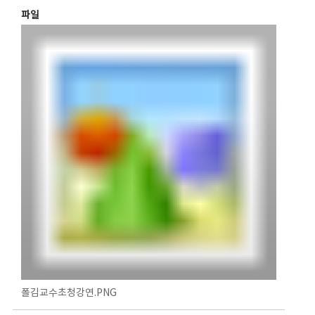
파일
폴김교수초청강연.PNG