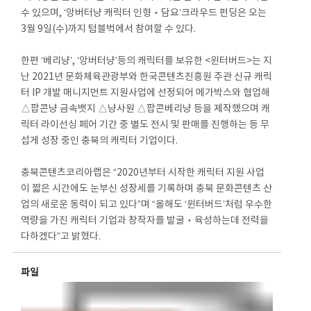
수 있으며, ‘앙버터냥 캐릭터 인형‧담요’크라우드 펀딩은 오는
3월 9일(수)까지 텀블벅에서 참여할 수 있다.
한편 ‘베리냥’, ‘앙버터냥’등의 캐릭터를 보유한 <윈터버드>는 지
난 2021년 문화체육관광부와 한국콘텐츠진흥원 주관 신규 캐릭
터 IP 개발 매니지먼트 지원사업에 선정되어 메가박스와 협업해
△팝콘냥 금속뱃지 △냥사원 △팝콘베리냥 등을 제작했으며 캐
릭터 라이선싱 페어 기간 중 별도 전시 및 판매를 진행하는 등 무
섭게 성장 중인 충북의 캐릭터 기업이다.
충북콘텐츠코리아랩은 “2020년부터 시작한 캐릭터 지원 사업
이 짧은 시간에도 눈부신 성장세를 기록하며 충북 문화콘텐츠 산
업의 새로운 동력이 되고 있다”며 “올해도 ‘윈터버드’처럼 우수한
역량을 가진 캐릭터 기업과 창작자를 발굴‧육성하는데 전력을
다하겠다”고 밝혔다.
파일