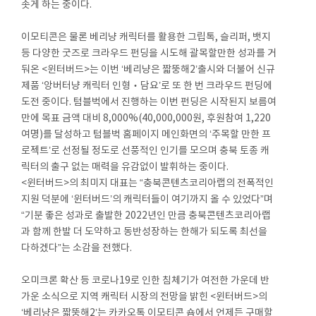
솟게 하는 중이다.
이모티콘은 물론 베리냥 캐릭터를 활용한 그립톡, 슬리퍼, 뱃지
등 다양한 굿즈로 크라우드 펀딩을 시도해 괄목할만한 성과를 거
둬온 <윈터버드>는 이번 ‘베리냥은 짧뚱해2’출시와 더불어 신규
제품 ‘앙버터냥 캐릭터 인형‧담요’로 또 한 번 크라우드 펀딩에
도전 중이다. 텀블벅에서 진행하는 이번 펀딩은 시작된지 보름여
만에 목표 금액 대비 8,000%(40,000,000원, 후원참여 1,220
여명)를 달성하고 텀블벅 홈페이지 메인화면의 ‘주목할 만한 프
로젝트’로 선정될 정도로 선풍적인 인기를 모으며 충북 토종 캐
릭터의 출구 없는 매력을 유감없이 발휘하는 중이다.
<윈터버드>의 최미지 대표는 “충북콘텐츠코리아랩의 전폭적인
지원 덕분에 ‘윈터버드’의 캐릭터들이 여기까지 올 수 있었다”며
“기분 좋은 성과로 출발한 2022년인 만큼 충북콘텐츠코리아랩
과 함께 한발 더 도약하고 동반성장하는 한해가 되도록 최선을
다하겠다”는 소감을 전했다.
오미크론 확산 등 코로나19로 인한 침체기가 여전한 가운데 반
가운 소식으로 지역 캐릭터 시장의 전망을 밝힌 <윈터버드>의
‘베리냥은 짧뚱해2’는 카카오톡 이모티콘 숍에서 언제든 구매할