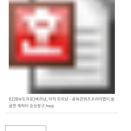
0228보도자료]베리냥, 아직 모르냥 - 충북콘텐츠코리아랩이 발
굴한 캐릭터 승승장구.hwp