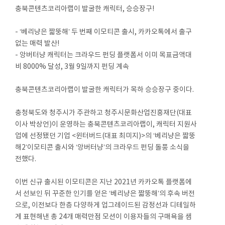
충북콘텐츠코리아랩이 발굴한 캐릭터, 승승장구!
- ‘베리냥은 짧뚱해’ 두 번째 이모티콘 출시, 카카오톡에서 출구
없는 매력 발산!
- 앙버터냥 캐릭터는 크라우드 펀딩 플랫폼서 이미 목표금액대
비 8000% 달성, 3월 9일까지 펀딩 계속
충북콘텐츠코리아랩이 발굴한 캐릭터가 목하 승승장구 중이다.
충청북도와 청주시가 주관하고 청주시문화산업진흥재단(대표
이사 박상언)이 운영하는 충북콘텐츠코리아랩이, 캐릭터 지원사
업에 선정됐던 기업 <윈터버드(대표 최미지)>의 ‘베리냥은 짧뚱
해2’이모티콘 출시와 ‘앙버터냥’의 크라우드 펀딩 돌풍 소식을
전했다.
이번 신규 출시된 이모티콘은 지난 2021년 카카오톡 플랫폼에
서 선보인 뒤 꾸준한 인기를 얻은 ‘베리냥은 짧뚱해’의 후속 버전
으로, 이전보다 한층 다양하게 업그레이드된 감정선과 디테일하
게 표현해낸 총 24개 매력만점 모션이 이용자들의 구매욕을 샘