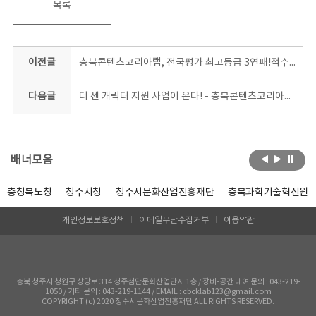
목록
이전글
충북콘텐츠코리아랩, 전국평가 최고등급 3연패!적수가 없다
다음글
더 센 캐릭터 지원 사업이 온다! - 충북콘텐츠코리아랩, 상품화 지원 사업 시동 -
배너모음
충청북도청
청주시청
청주시문화산업진흥재단
충북과학기술혁신원
개인정보보호정책
이메일무단수집거부
이용약관
충북 청주시 청원구 상당로 314 청주첨단문화산업단지 1층 / 장비-공간 대여 문의 : 043-219-
1050 / 기타 문의 : 043-219-1144 / EMAIL : cbcklab123@gmail.com
COPYRIGHT (c) 2020 청주시문화산업진흥재단 ALL RIGHTS RESERVED.