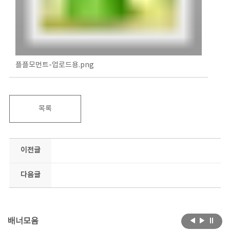
플플모먼트-업로드용.png
목록
이전글
다음글
배너모음