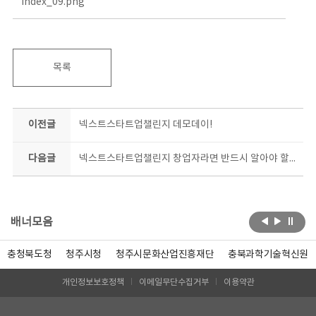
index_09.png
목록
이전글
넥스트스타트업챌린지 데모데이!
다음글
넥스트스타트업챌린지 창업자라면 반드시 알아야 할 TIPS(사진)
배너모음
충청북도청
청주시청
청주시문화산업진흥재단
충북과학기술혁신원
개인정보보호정책
이메일무단수집거부
이용약관