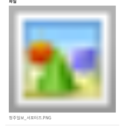
파일
청주일보_서포터즈.PNG