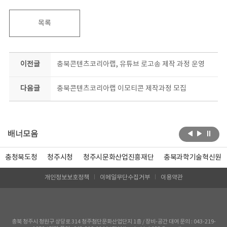
목록
이전글
충북콘텐츠코리아랩, 유튜브 로고송 제작 과정 운영
다음글
충북콘텐츠코리아랩 이모티콘 제작과정 모집
배너모음
충청북도청
청주시청
청주시문화산업진흥재단
충북과학기술혁신원
개인정보보호정책
이메일무단수집거부
이용약관
충북 청주시 청원구 상당로 314 청주첨단문화산업단지 1층 / 장비-공간 대여 문의 : 043-219-