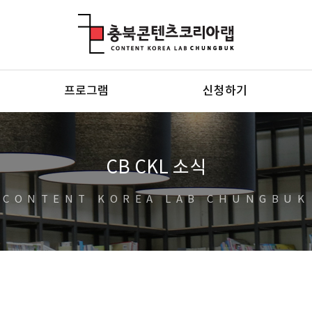
충북콘텐츠코리아랩
프로그램
신청하기
CB CKL 소식
CONTENT KOREA LAB CHUNGBUK