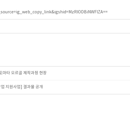
_source=ig_web_copy_link&igshid=MzRlODBiNWFlZA==
토마타 오르골 제작과정 현장
업 지원사업] 결과물 공개