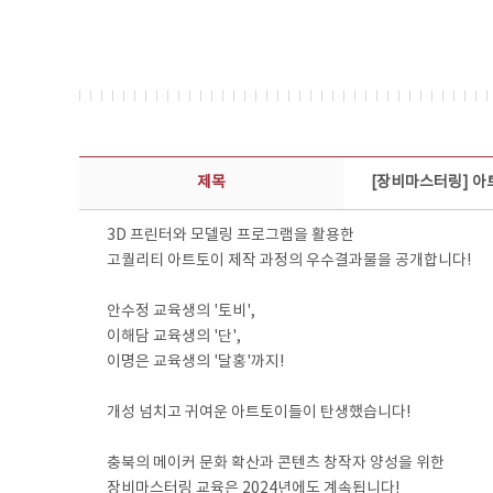
콘텐츠이슈 상세보기 - 제목, 담당부서, 담당자, 담당연락처, 내용, 첨부파일 정보 제공
제목
[장비마스터링] 아
3D 프린터와 모델링 프로그램을 활용한
고퀄리티 아트토이 제작 과정의 우수결과물을 공개합니다!
안수정 교육생의 '토비',
이해담 교육생의 '단',
이명은 교육생의 '달홍'까지!
개성 넘치고 귀여운 아트토이들이 탄생했습니다!
충북의 메이커 문화 확산과 콘텐츠 창작자 양성을 위한
장비마스터링 교육은 2024년에도 계속됩니다!