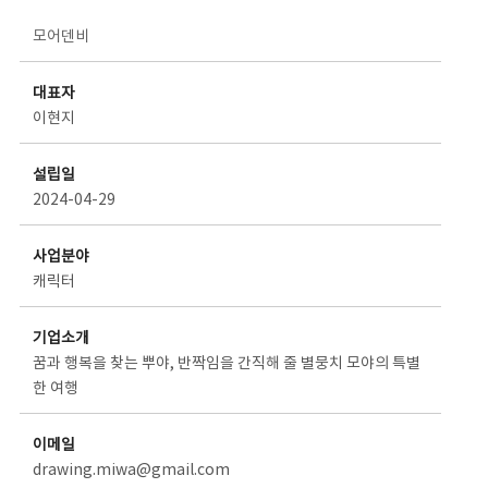
스타트업 기업소개 상세보기 - 제목, 담당부서, 담당자, 담당연락처, 내용, 첨부파일 정보 제공
모어덴비
대표자
이현지
설립일
2024-04-29
사업분야
캐릭터
기업소개
꿈과 행복을 찾는 뿌야, 반짝임을 간직해 줄 별뭉치 모야의 특별
한 여행
이메일
drawing.miwa@gmail.com