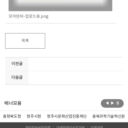
모어댄비-업로드용.png
목록
이전글
다음글
배너모음
충청북도청
청주시청
청주시문화산업진흥재단
충북과학기술혁신원
개인정보보호정책
이메일무단수집거부
이용약관