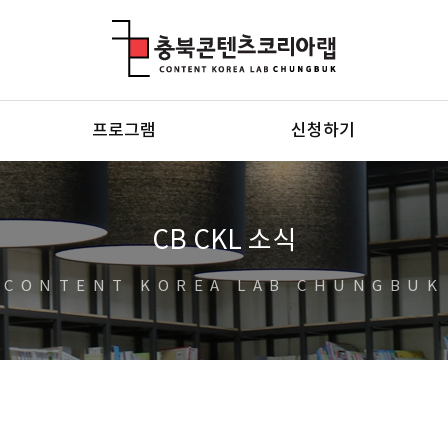
충북콘텐츠코리아랩
프로그램
신청하기
CB CKL 소식
CONTENT KOREA LAB CHUNGBUK