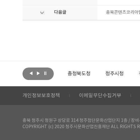
다음글
충북콘텐츠코리아랩 지
아랩
문화체육관광부
충청북도청
청주시청
개인정보보호정책
이메일무단수집거부
충북 청주시 청원구 상당로 314 청주첨단문화산업단지 1층 / 장비-공간 대여 문
COPYRIGHT (c) 2020 청주시문화산업진흥재단 ALL RIGHTS R