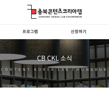
충북콘텐츠코리아랩
프로그램
신청하기
CB CKL 소식
CONTENT KOREA LAB CHUNGBUK