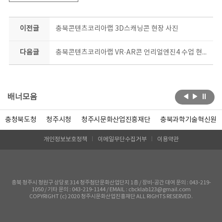
이전글
충북콘텐츠코리아랩 3D스캐닝콘 현장 사진
다음글
충북콘텐츠코리아랩 VR·AR콘 언리얼엔진4 수업 현장 사진
배너모음
충청북도청
청주시청
청주시문화산업진흥재단
충북과학기술혁신원
개인정보보호정책
이메일무단수집거부
이용약관
충북 청주시 청원구 상당로 314 청주첨단문화산업단지 1층 / 장비-공간 대여 문의 : 043-219-
1050 / 기타 문의 : 043-219-1144 / EMAIL : cbcklab123@gmail.com
COPYRIGHT (c) 2020 청주시문화산업진흥재단 ALL RIGHTS RESERVED.