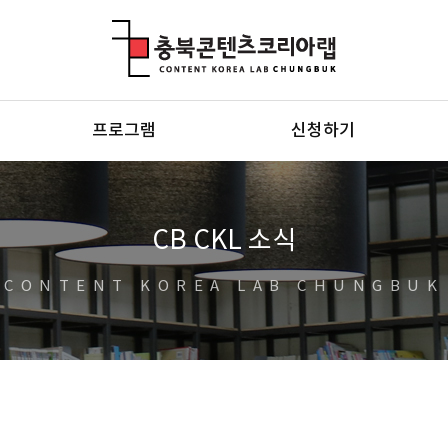
충북콘텐츠코리아랩
프로그램
신청하기
CB CKL 소식
CONTENT KOREA LAB CHUNGBUK