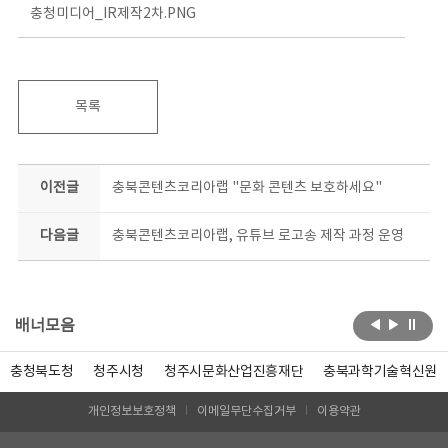
충청미디어_IR제작2차.PNG
목록
이전글
충북콘텐츠코리아랩 "문화 콘텐츠 보호하세요"
다음글
충북콘텐츠코리아랩, 유튜브 로고송 제작 과정 운영
배너모음
충청북도청
청주시청
청주시문화산업진흥재단
충북과학기술혁신원
개인정보보호정책
이메일무단수집거부
이용약관