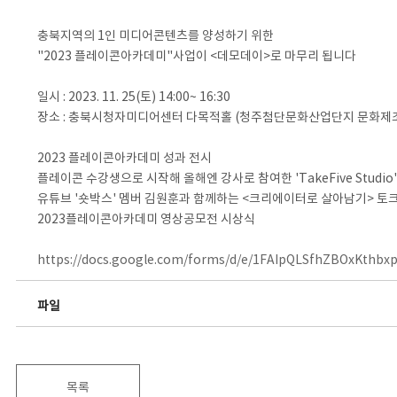
충북지역의 1인 미디어콘텐츠를 양성하기 위한
"2023 플레이콘아카데미"사업이 <데모데이>로 마무리 됩니다
일시 : 2023. 11. 25(토) 14:00~ 16:30
장소 : 충북시청자미디어센터 다목적홀 (청주첨단문화산업단지 문화제조
2023 플레이콘아카데미 성과 전시
플레이콘 수강생으로 시작해 올해엔 강사로 참여한 'TakeFive Studio
유튜브 '숏박스' 멤버 김원훈과 함께하는 <크리에이터로 살아남기> 토
2023플레이콘아카데미 영상공모전 시상식
https://docs.google.com/forms/d/e/1FAIpQLSfhZBOxKt
파일
목록