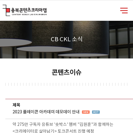
충북콘텐츠코리아랩
CB CKL 소식
콘텐츠이슈
콘텐츠이슈 상세보기 - 제목, 담당부서, 담당자, 담당연락처, 내용, 첨부파일 정보 제공
제목
2023 플레이콘 아카데미 데모데이 안내
약 275만 구독자 유튜브 '숏박스' 멤버 "김원훈"과 함께하는
<크리에이터로 살아남기> 토크콘서트 진행 예정