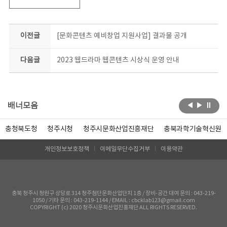
이전글
[문화콘텐츠 예비창업 지원사업] 결과물 공개
다음글
2023 웹드라마 웹콘텐츠 시상식 운영 안내
배너모음
충청북도청
청주시청
청주시문화산업진흥재단
충북과학기술혁신원
개인정보보호정책
이메일무단수집거부
이용약관
충북 청주시 청원구 상당로 314 청주첨단문화산업단지 1층 / 장비-공간 대여 문의 : 043-219-
1050 / 기타 문의 : 043-219-1144 / EMAIL : cbcklab123@gmail.com
COPYRIGHT (c) 2020 청주시문화산업진흥재단 ALL RIGHTS RESERVED.